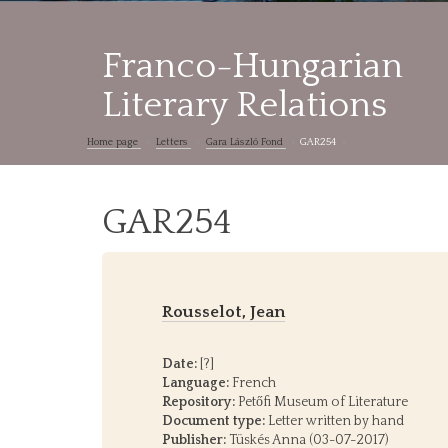
Franco-Hungarian
Literary Relations
Home page
Letters
Gara László Fond
GAR254
GAR254
Rousselot, Jean
Date:
[?]
Language:
French
Repository:
Petőfi Museum of Literature
Document type:
Letter written by hand
Publisher:
Tüskés Anna (03-07-2017)