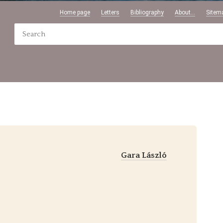
Home page
Letters
Bibliography
About...
Sitem
Gara László