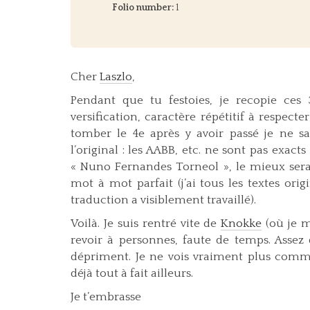
Folio number:
1
Cher
Laszlo
,
Pendant que tu festoies, je recopie ces
versification, caractère répétitif à respecter
tomber le 4e après y avoir passé je ne sai
l’original : les AABB, etc. ne sont pas exac
« Nuno Fernandes Torneol », le mieux serai
mot à mot parfait (j’ai tous les textes ori
traduction a visiblement travaillé).
Voilà. Je suis rentré vite de
Knokke
(où je m
revoir à personnes, faute de temps. Asse
dépriment. Je ne vois vraiment plus comme
déjà tout à fait ailleurs.
Je t’embrasse