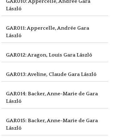
GAR010: Appercelle, Andrée
Gara
László
GAR011: Appercelle, Andrée
Gara
László
GAR012: Aragon, Louis
Gara László
GAR013: Aveline, Claude
Gara László
GAR014: Backer, Anne-Marie de
Gara
László
GAR015: Backer, Anne-Marie de
Gara
László