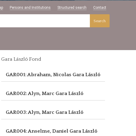
ap
Persons and Institutions
Structured search
Contact
Search
Gara László Fond
GAR001: Abraham, Nicolas
Gara László
GAR002: Alyn, Marc
Gara László
GAR003: Alyn, Marc
Gara László
GAR004: Anselme, Daniel
Gara László