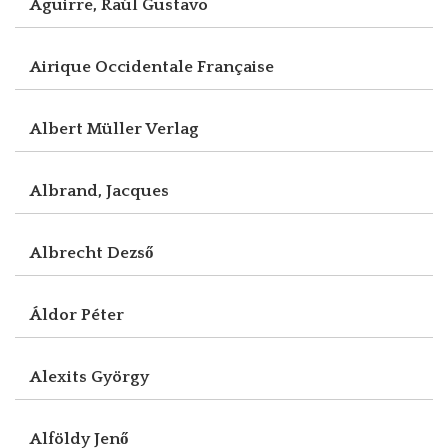
Aguirre, Raúl Gustavo
Airique Occidentale Française
Albert Müller Verlag
Albrand, Jacques
Albrecht Dezső
Áldor Péter
Alexits György
Alföldy Jenő