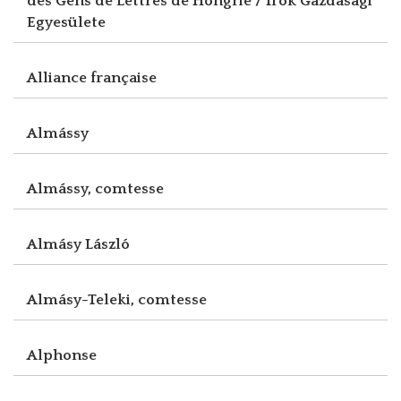
des Gens de Lettres de Hongrie / Írók Gazdasági
Egyesülete
Alliance française
Almássy
Almássy, comtesse
Almásy László
Almásy-Teleki, comtesse
Alphonse