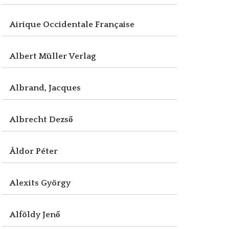
Airique Occidentale Française
Albert Müller Verlag
Albrand, Jacques
Albrecht Dezső
Áldor Péter
Alexits György
Alföldy Jenő