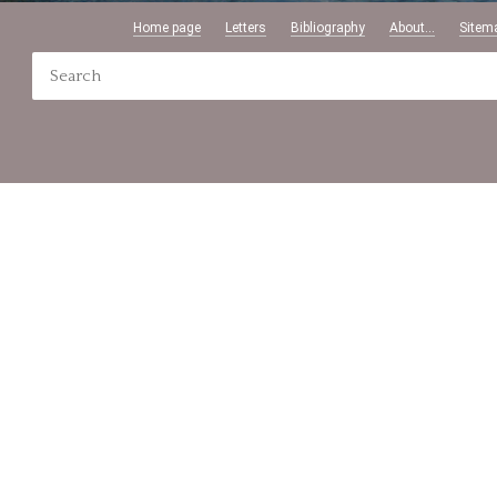
Home page
Letters
Bibliography
About...
Sitem