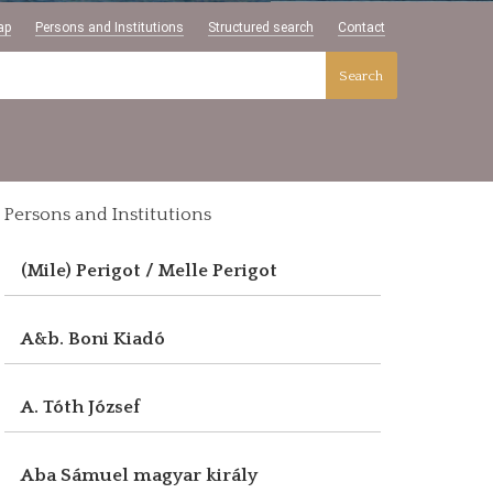
ap
Persons and Institutions
Structured search
Contact
Search
Persons and Institutions
(Mile) Perigot / Melle Perigot
A&b. Boni Kiadó
A. Tóth József
Aba Sámuel magyar király