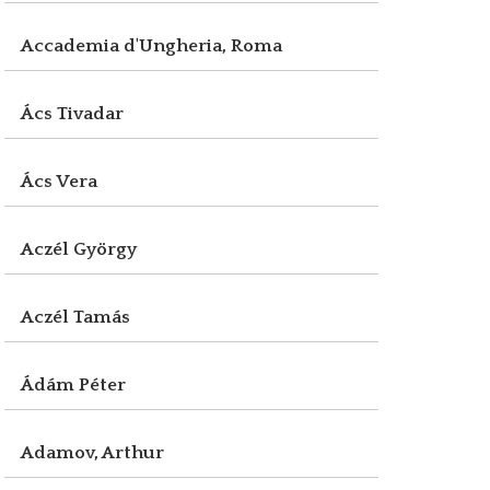
Accademia d'Ungheria, Roma
Ács Tivadar
Ács Vera
Aczél György
Aczél Tamás
Ádám Péter
Adamov, Arthur