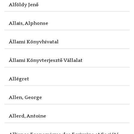
Alföldy Jenő
Allais, Alphonse
Állami Könyvhivatal
Állami Könyvterjesztő Vállalat
Allégret
Allen, George
Allerd, Antoine