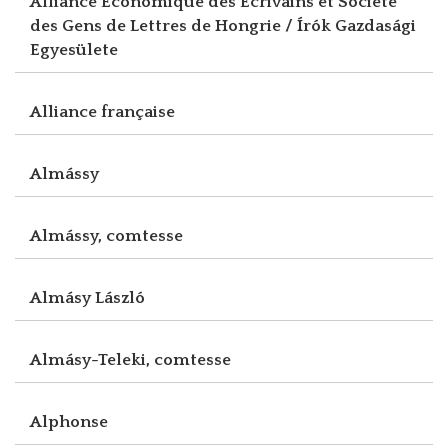
Alliance Economique des Ecrivains et Société
des Gens de Lettres de Hongrie / Írók Gazdasági
Egyesülete
Alliance française
Almássy
Almássy, comtesse
Almásy László
Almásy-Teleki, comtesse
Alphonse