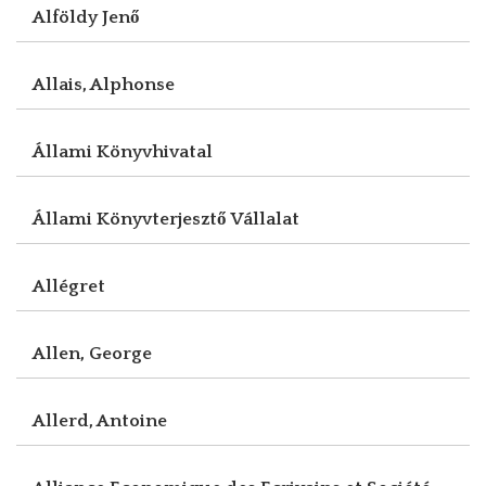
Alföldy Jenő
Allais, Alphonse
Állami Könyvhivatal
Állami Könyvterjesztő Vállalat
Allégret
Allen, George
Allerd, Antoine