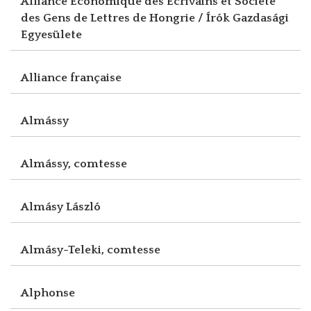
Alliance Economique des Ecrivains et Société
des Gens de Lettres de Hongrie / Írók Gazdasági
Egyesülete
Alliance française
Almássy
Almássy, comtesse
Almásy László
Almásy-Teleki, comtesse
Alphonse