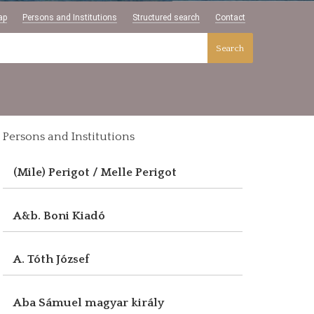
ap
Persons and Institutions
Structured search
Contact
Search
Persons and Institutions
(Mile) Perigot / Melle Perigot
A&b. Boni Kiadó
A. Tóth József
Aba Sámuel magyar király