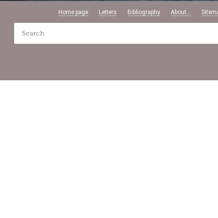
Home page
Letters
Bibliography
About...
Sitem