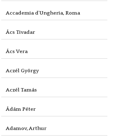
Accademia d'Ungheria, Roma
Ács Tivadar
Ács Vera
Aczél György
Aczél Tamás
Ádám Péter
Adamov, Arthur