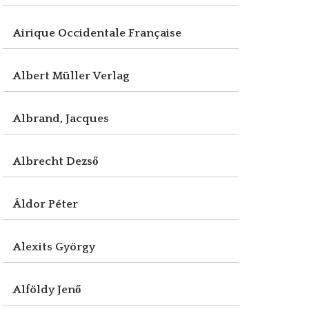
Airique Occidentale Française
Albert Müller Verlag
Albrand, Jacques
Albrecht Dezső
Áldor Péter
Alexits György
Alföldy Jenő