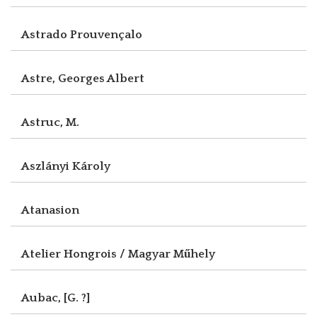
Astrado Prouvençalo
Astre, Georges Albert
Astruc, M.
Aszlányi Károly
Atanasion
Atelier Hongrois / Magyar Műhely
Aubac, [G. ?]