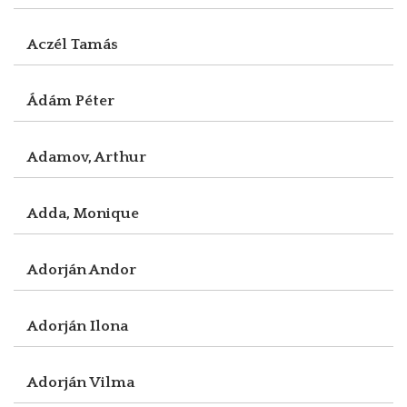
Aczél Tamás
Ádám Péter
Adamov, Arthur
Adda, Monique
Adorján Andor
Adorján Ilona
Adorján Vilma