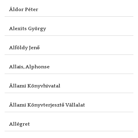
Áldor Péter
Alexits György
Alföldy Jenő
Allais, Alphonse
Állami Könyvhivatal
Állami Könyvterjesztő Vállalat
Allégret