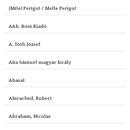
(Mile) Perigot / Melle Perigot
A&b. Boni Kiadó
A. Tóth József
Aba Sámuel magyar király
Abasal
Abirached, Robert
Abraham, Nicolas