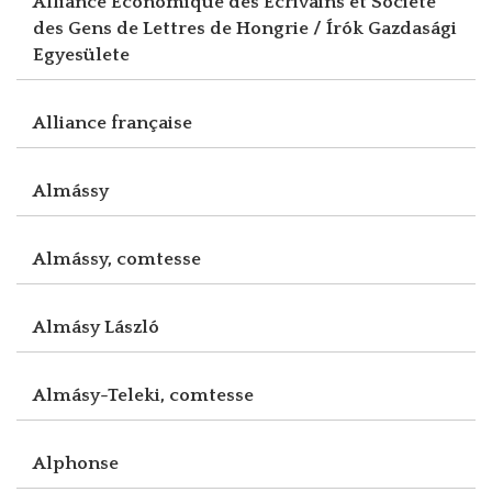
Alliance Economique des Ecrivains et Société
des Gens de Lettres de Hongrie / Írók Gazdasági
Egyesülete
Alliance française
Almássy
Almássy, comtesse
Almásy László
Almásy-Teleki, comtesse
Alphonse