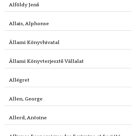
Alföldy Jenő
Allais, Alphonse
Állami Könyvhivatal
Állami Könyvterjesztő Vállalat
Allégret
Allen, George
Allerd, Antoine