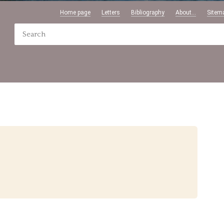
Home page
Letters
Bibliography
About...
Sitem