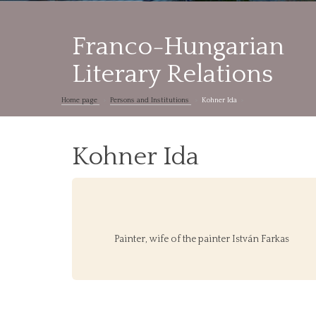
Franco-Hungarian
Literary Relations
Home page
Persons and Institutions
Kohner Ida
Kohner Ida
Painter, wife of the painter István Farkas