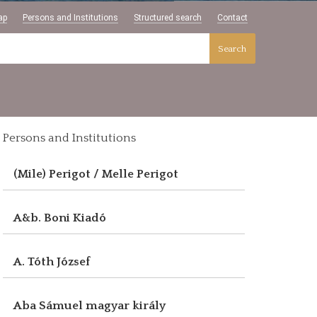
ap
Persons and Institutions
Structured search
Contact
Search
Persons and Institutions
(Mile) Perigot / Melle Perigot
A&b. Boni Kiadó
A. Tóth József
Aba Sámuel magyar király