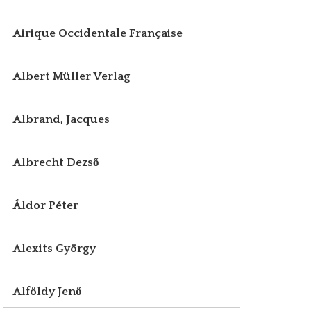
Airique Occidentale Française
Albert Müller Verlag
Albrand, Jacques
Albrecht Dezső
Áldor Péter
Alexits György
Alföldy Jenő