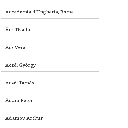
Accademia d'Ungheria, Roma
Ács Tivadar
Ács Vera
Aczél György
Aczél Tamás
Ádám Péter
Adamov, Arthur