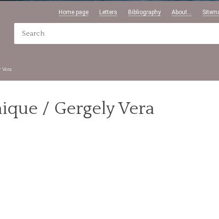
Home page
Letters
Bibliography
About...
Sitem
 Vera
ique / Gergely Vera