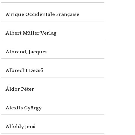
Airique Occidentale Française
Albert Müller Verlag
Albrand, Jacques
Albrecht Dezső
Áldor Péter
Alexits György
Alföldy Jenő