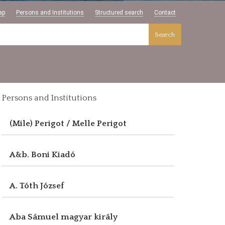
ap
Persons and Institutions
Structured search
Contact
Search
Persons and Institutions
(Mile) Perigot / Melle Perigot
A&b. Boni Kiadó
A. Tóth József
Aba Sámuel magyar király