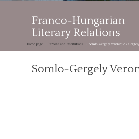
Franco-Hungarian
Literary Relations
Home page
Persons and Institutions
Somlo-Gergely Veronique / Gergely
Somlo-Gergely Veron