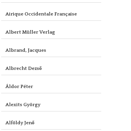
Airique Occidentale Française
Albert Müller Verlag
Albrand, Jacques
Albrecht Dezső
Áldor Péter
Alexits György
Alföldy Jenő