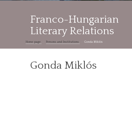
Franco-Hungarian
Literary Relations
Home page
Persons and Institutions
Gonda Miklós
Gonda Miklós