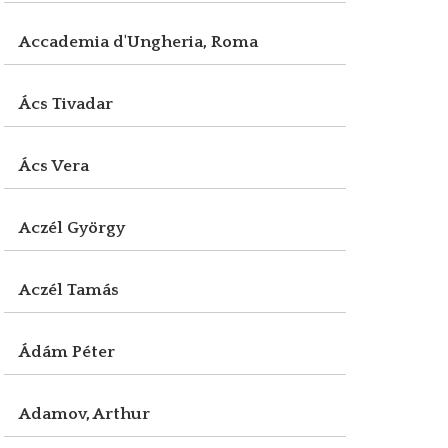
Accademia d'Ungheria, Roma
Ács Tivadar
Ács Vera
Aczél György
Aczél Tamás
Ádám Péter
Adamov, Arthur