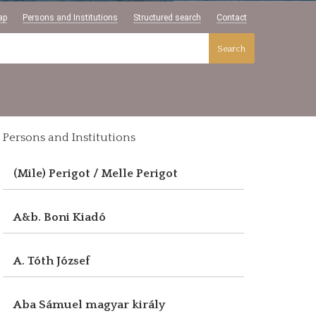
ap
Persons and Institutions
Structured search
Contact
Search
Persons and Institutions
(Mile) Perigot / Melle Perigot
A&b. Boni Kiadó
A. Tóth József
Aba Sámuel magyar király