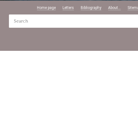
Home page
Letters
Bibliography
About...
Sitem