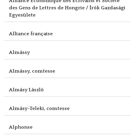
Alliance Economique des Ecrivains et Société
des Gens de Lettres de Hongrie / Írók Gazdasági
Egyesülete
Alliance française
Almássy
Almássy, comtesse
Almásy László
Almásy-Teleki, comtesse
Alphonse