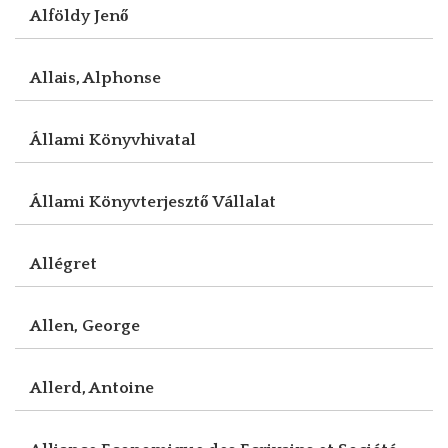
Alföldy Jenő
Allais, Alphonse
Állami Könyvhivatal
Állami Könyvterjesztő Vállalat
Allégret
Allen, George
Allerd, Antoine