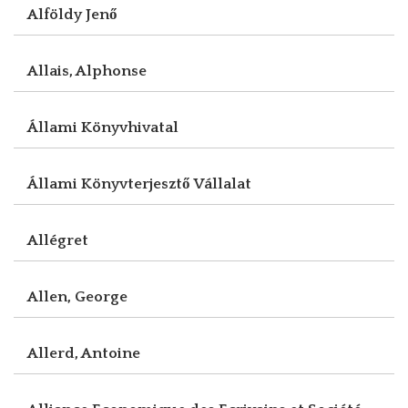
Alföldy Jenő
Allais, Alphonse
Állami Könyvhivatal
Állami Könyvterjesztő Vállalat
Allégret
Allen, George
Allerd, Antoine