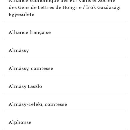
Alliance Economique des Ecrivains et Société
des Gens de Lettres de Hongrie / Írók Gazdasági
Egyesülete
Alliance française
Almássy
Almássy, comtesse
Almásy László
Almásy-Teleki, comtesse
Alphonse