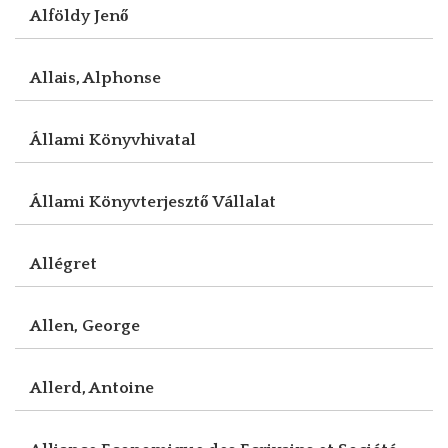
Alföldy Jenő
Allais, Alphonse
Állami Könyvhivatal
Állami Könyvterjesztő Vállalat
Allégret
Allen, George
Allerd, Antoine