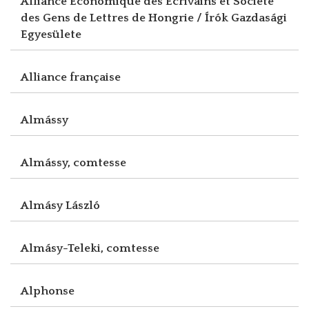
Alliance Economique des Ecrivains et Société
des Gens de Lettres de Hongrie / Írók Gazdasági
Egyesülete
Alliance française
Almássy
Almássy, comtesse
Almásy László
Almásy-Teleki, comtesse
Alphonse