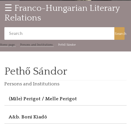
☰ Franco-Hungarian Literary
Relations
Search
Home page
Persons and Institutions
Pethő Sándor
Pethő Sándor
Persons and Institutions
(Mile) Perigot / Melle Perigot
A&b. Boni Kiadó