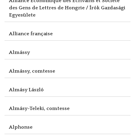
Alliance Economique des Ecrivains et Société
des Gens de Lettres de Hongrie / Írók Gazdasági
Egyesülete
Alliance française
Almássy
Almássy, comtesse
Almásy László
Almásy-Teleki, comtesse
Alphonse