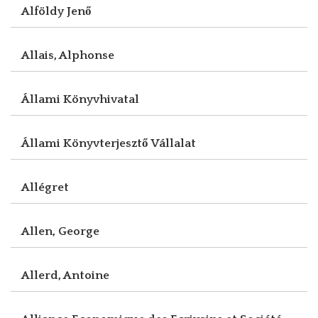
Alföldy Jenő
Allais, Alphonse
Állami Könyvhivatal
Állami Könyvterjesztő Vállalat
Allégret
Allen, George
Allerd, Antoine