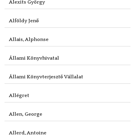
Alexits György
Alföldy Jenő
Allais, Alphonse
Állami Könyvhivatal
Állami Könyvterjesztő Vállalat
Allégret
Allen, George
Allerd, Antoine