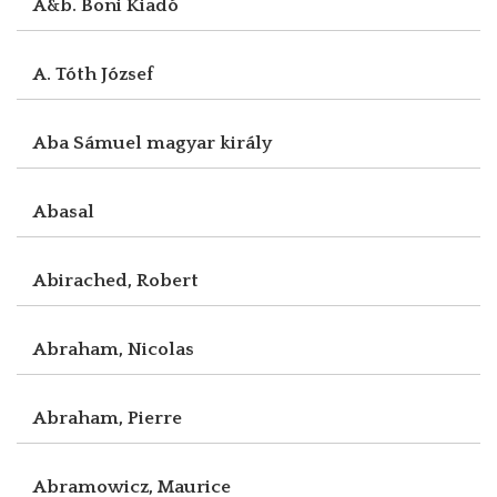
A&b. Boni Kiadó
A. Tóth József
Aba Sámuel magyar király
Abasal
Abirached, Robert
Abraham, Nicolas
Abraham, Pierre
Abramowicz, Maurice