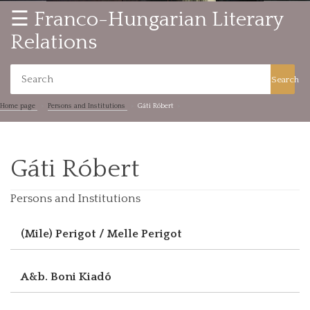
☰ Franco-Hungarian Literary
Relations
Search
Home page
Persons and Institutions
Gáti Róbert
Gáti Róbert
Persons and Institutions
(Mile) Perigot / Melle Perigot
A&b. Boni Kiadó