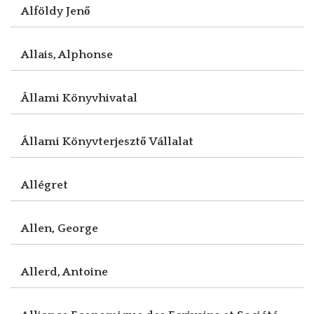
Alföldy Jenő
Allais, Alphonse
Állami Könyvhivatal
Állami Könyvterjesztő Vállalat
Allégret
Allen, George
Allerd, Antoine