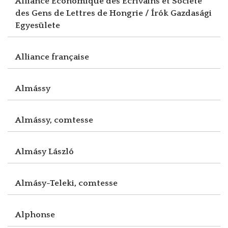
Alliance Economique des Ecrivains et Société
des Gens de Lettres de Hongrie / Írók Gazdasági
Egyesülete
Alliance française
Almássy
Almássy, comtesse
Almásy László
Almásy-Teleki, comtesse
Alphonse