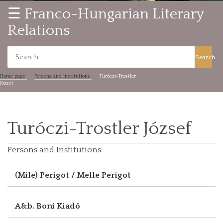
☰ Franco-Hungarian Literary
Relations
Search
Home page
Persons and Institutions
Turóczi-Trostler
József
Turóczi-Trostler József
Persons and Institutions
(Mile) Perigot / Melle Perigot
A&b. Boni Kiadó