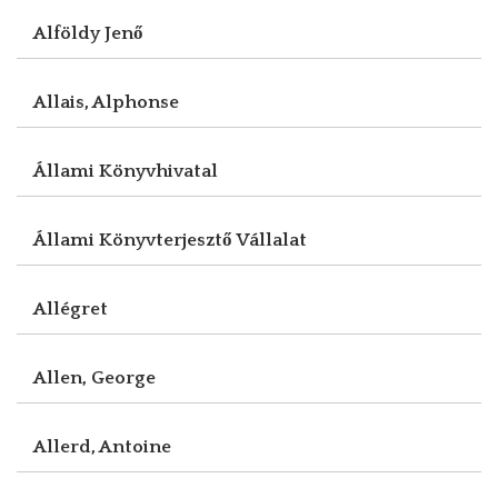
Alföldy Jenő
Allais, Alphonse
Állami Könyvhivatal
Állami Könyvterjesztő Vállalat
Allégret
Allen, George
Allerd, Antoine