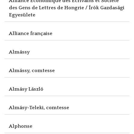
Alliance Economique des Ecrivains et Société
des Gens de Lettres de Hongrie / Írók Gazdasági
Egyesülete
Alliance française
Almássy
Almássy, comtesse
Almásy László
Almásy-Teleki, comtesse
Alphonse