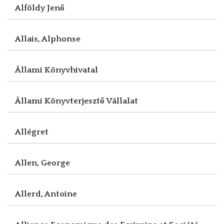
Alföldy Jenő
Allais, Alphonse
Állami Könyvhivatal
Állami Könyvterjesztő Vállalat
Allégret
Allen, George
Allerd, Antoine