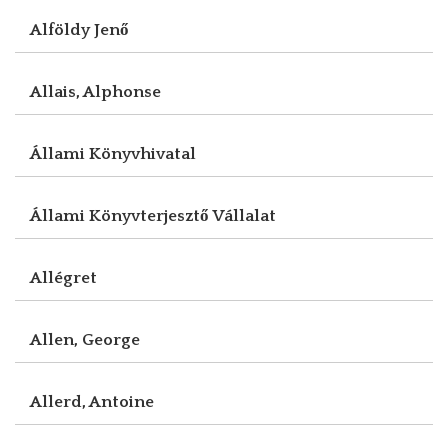
Alföldy Jenő
Allais, Alphonse
Állami Könyvhivatal
Állami Könyvterjesztő Vállalat
Allégret
Allen, George
Allerd, Antoine