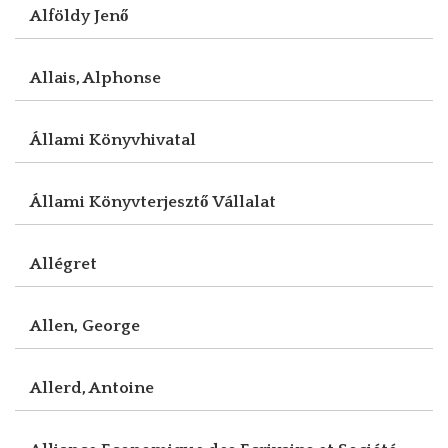
Alföldy Jenő
Allais, Alphonse
Állami Könyvhivatal
Állami Könyvterjesztő Vállalat
Allégret
Allen, George
Allerd, Antoine