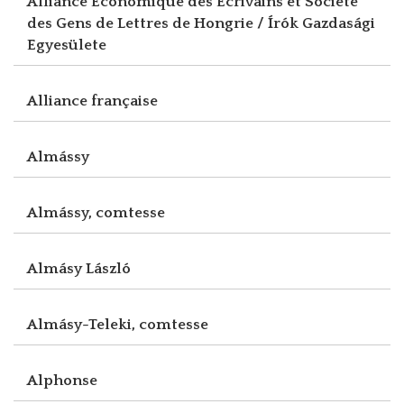
Alliance Economique des Ecrivains et Société
des Gens de Lettres de Hongrie / Írók Gazdasági
Egyesülete
Alliance française
Almássy
Almássy, comtesse
Almásy László
Almásy-Teleki, comtesse
Alphonse