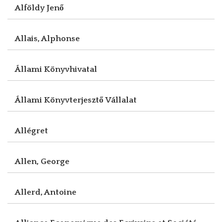
Alföldy Jenő
Allais, Alphonse
Állami Könyvhivatal
Állami Könyvterjesztő Vállalat
Allégret
Allen, George
Allerd, Antoine