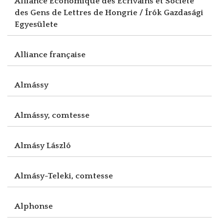
Alliance Economique des Ecrivains et Société
des Gens de Lettres de Hongrie / Írók Gazdasági
Egyesülete
Alliance française
Almássy
Almássy, comtesse
Almásy László
Almásy-Teleki, comtesse
Alphonse