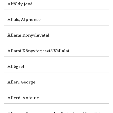
Alföldy Jenő
Allais, Alphonse
Állami Könyvhivatal
Állami Könyvterjesztő Vállalat
Allégret
Allen, George
Allerd, Antoine