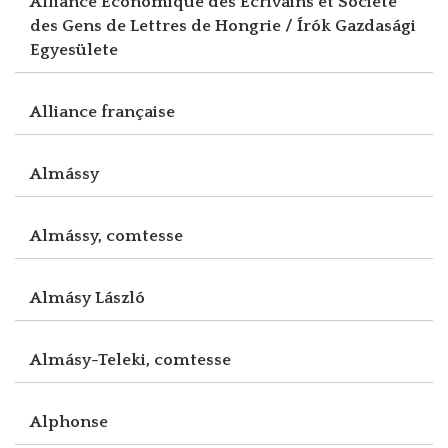
Alliance Economique des Ecrivains et Société
des Gens de Lettres de Hongrie / Írók Gazdasági
Egyesülete
Alliance française
Almássy
Almássy, comtesse
Almásy László
Almásy-Teleki, comtesse
Alphonse