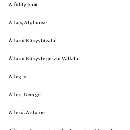
Alföldy Jenő
Allais, Alphonse
Állami Könyvhivatal
Állami Könyvterjesztő Vállalat
Allégret
Allen, George
Allerd, Antoine