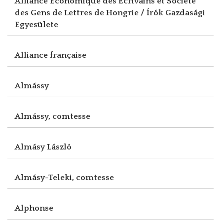
Alliance Economique des Ecrivains et Société
des Gens de Lettres de Hongrie / Írók Gazdasági
Egyesülete
Alliance française
Almássy
Almássy, comtesse
Almásy László
Almásy-Teleki, comtesse
Alphonse