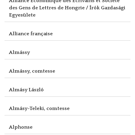
Alliance Economique des Ecrivains et Société
des Gens de Lettres de Hongrie / Írók Gazdasági
Egyesülete
Alliance française
Almássy
Almássy, comtesse
Almásy László
Almásy-Teleki, comtesse
Alphonse