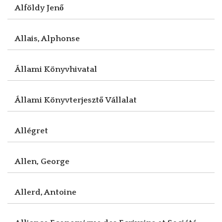
Alföldy Jenő
Allais, Alphonse
Állami Könyvhivatal
Állami Könyvterjesztő Vállalat
Allégret
Allen, George
Allerd, Antoine