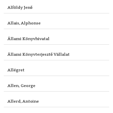
Alföldy Jenő
Allais, Alphonse
Állami Könyvhivatal
Állami Könyvterjesztő Vállalat
Allégret
Allen, George
Allerd, Antoine