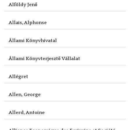
Alföldy Jenő
Allais, Alphonse
Állami Könyvhivatal
Állami Könyvterjesztő Vállalat
Allégret
Allen, George
Allerd, Antoine