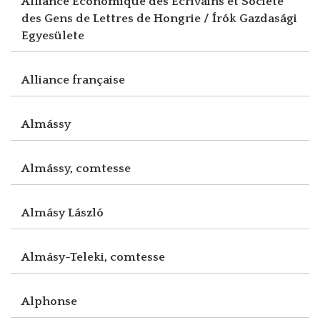
Alliance Economique des Ecrivains et Société
des Gens de Lettres de Hongrie / Írók Gazdasági
Egyesülete
Alliance française
Almássy
Almássy, comtesse
Almásy László
Almásy-Teleki, comtesse
Alphonse