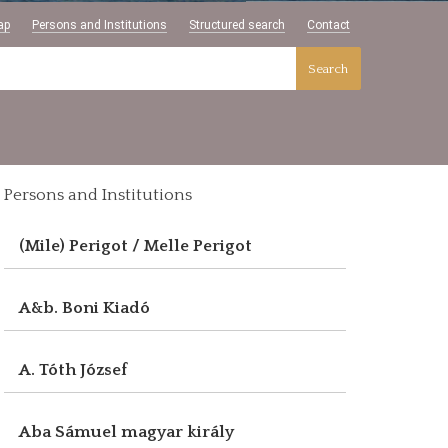
ap
Persons and Institutions
Structured search
Contact
Search
Persons and Institutions
(Mile) Perigot / Melle Perigot
A&b. Boni Kiadó
A. Tóth József
Aba Sámuel magyar király