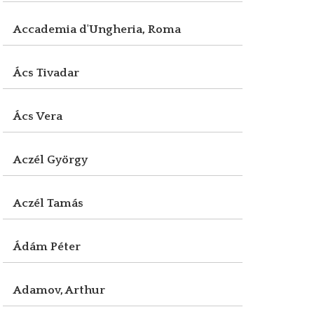
Accademia d'Ungheria, Roma
Ács Tivadar
Ács Vera
Aczél György
Aczél Tamás
Ádám Péter
Adamov, Arthur