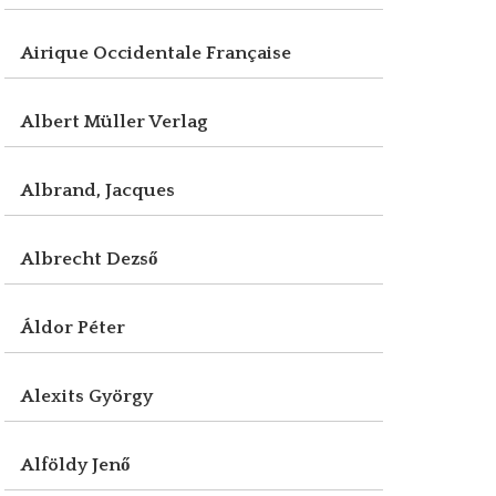
Airique Occidentale Française
Albert Müller Verlag
Albrand, Jacques
Albrecht Dezső
Áldor Péter
Alexits György
Alföldy Jenő