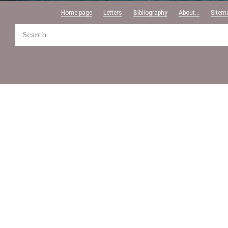
Home page
Letters
Bibliography
About...
Sitem