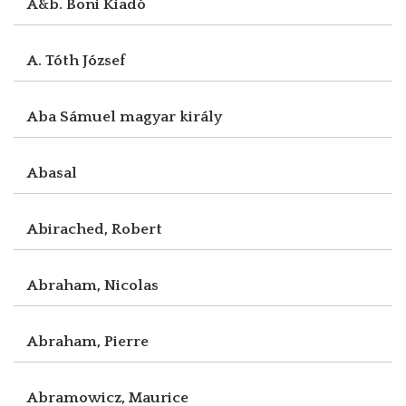
A&b. Boni Kiadó
A. Tóth József
Aba Sámuel magyar király
Abasal
Abirached, Robert
Abraham, Nicolas
Abraham, Pierre
Abramowicz, Maurice