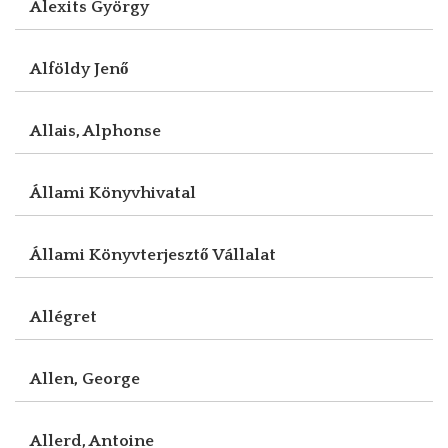
Alexits György
Alföldy Jenő
Allais, Alphonse
Állami Könyvhivatal
Állami Könyvterjesztő Vállalat
Allégret
Allen, George
Allerd, Antoine