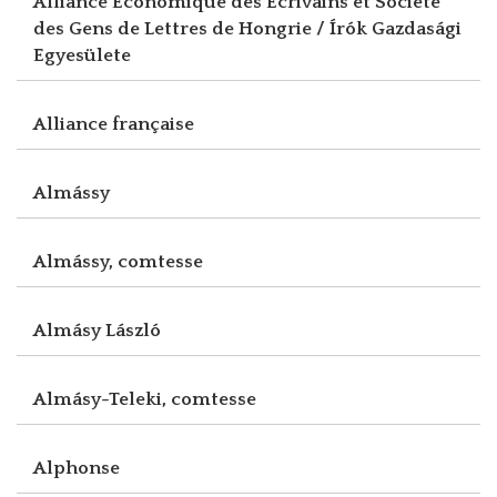
Alliance Economique des Ecrivains et Société
des Gens de Lettres de Hongrie / Írók Gazdasági
Egyesülete
Alliance française
Almássy
Almássy, comtesse
Almásy László
Almásy-Teleki, comtesse
Alphonse