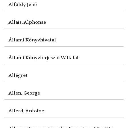
Alföldy Jenő
Allais, Alphonse
Állami Könyvhivatal
Állami Könyvterjesztő Vállalat
Allégret
Allen, George
Allerd, Antoine