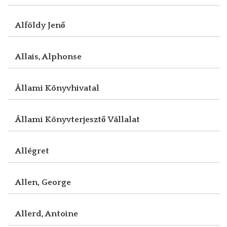
Alföldy Jenő
Allais, Alphonse
Állami Könyvhivatal
Állami Könyvterjesztő Vállalat
Allégret
Allen, George
Allerd, Antoine