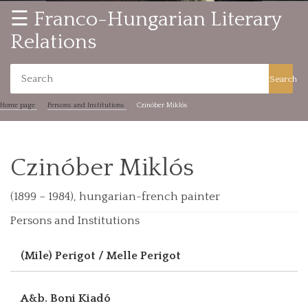
☰ Franco-Hungarian Literary
Relations
Search
Home page
Persons and Institutions
Czinóber Miklós
Czinóber Miklós
(1899 – 1984), hungarian-french painter
Persons and Institutions
(Mile) Perigot / Melle Perigot
A&b. Boni Kiadó