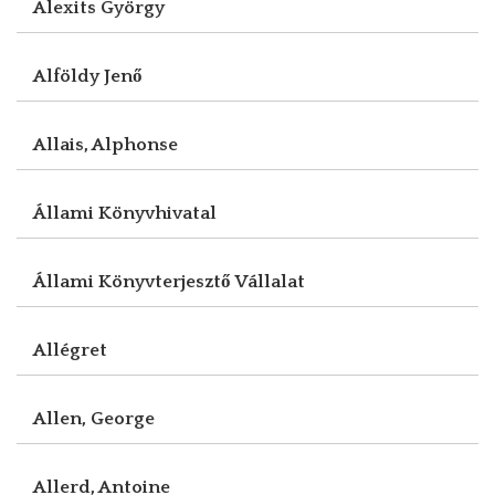
Alexits György
Alföldy Jenő
Allais, Alphonse
Állami Könyvhivatal
Állami Könyvterjesztő Vállalat
Allégret
Allen, George
Allerd, Antoine