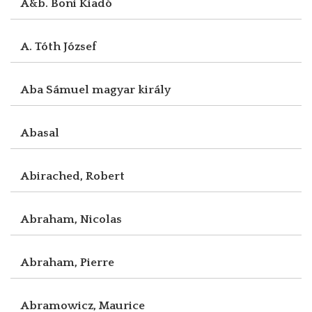
A&b. Boni Kiadó
A. Tóth József
Aba Sámuel magyar király
Abasal
Abirached, Robert
Abraham, Nicolas
Abraham, Pierre
Abramowicz, Maurice