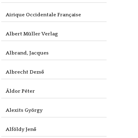
Airique Occidentale Française
Albert Müller Verlag
Albrand, Jacques
Albrecht Dezső
Áldor Péter
Alexits György
Alföldy Jenő