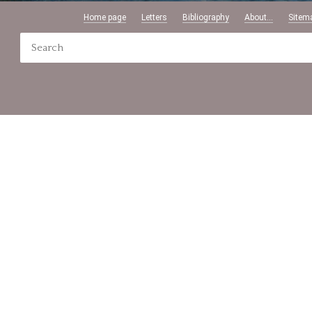
Home page
Letters
Bibliography
About...
Sitem