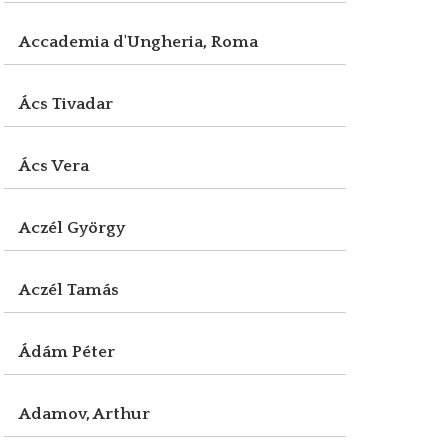
Accademia d'Ungheria, Roma
Ács Tivadar
Ács Vera
Aczél György
Aczél Tamás
Ádám Péter
Adamov, Arthur