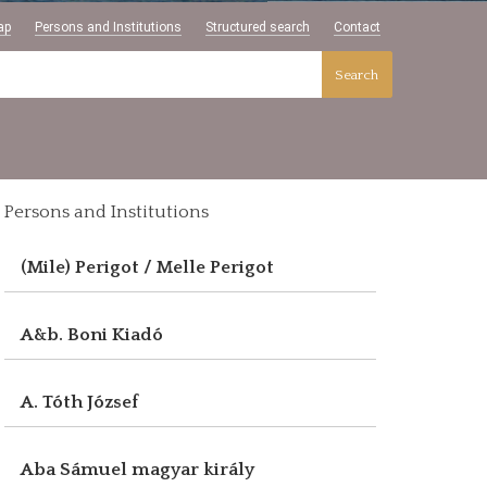
ap
Persons and Institutions
Structured search
Contact
Search
Persons and Institutions
(Mile) Perigot / Melle Perigot
A&b. Boni Kiadó
A. Tóth József
Aba Sámuel magyar király