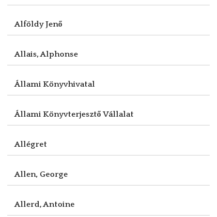
Alföldy Jenő
Allais, Alphonse
Állami Könyvhivatal
Állami Könyvterjesztő Vállalat
Allégret
Allen, George
Allerd, Antoine