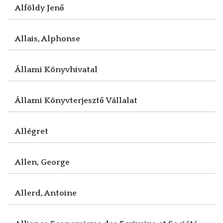
Alföldy Jenő
Allais, Alphonse
Állami Könyvhivatal
Állami Könyvterjesztő Vállalat
Allégret
Allen, George
Allerd, Antoine