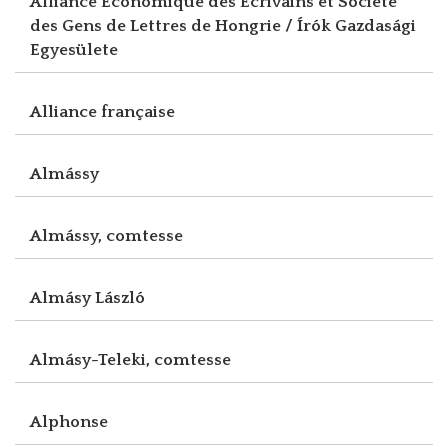
Alliance Economique des Ecrivains et Société
des Gens de Lettres de Hongrie / Írók Gazdasági
Egyesülete
Alliance française
Almássy
Almássy, comtesse
Almásy László
Almásy-Teleki, comtesse
Alphonse