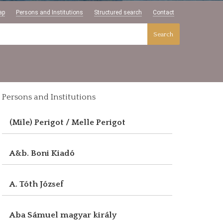
ap
Persons and Institutions
Structured search
Contact
Search
Persons and Institutions
(Mile) Perigot / Melle Perigot
A&b. Boni Kiadó
A. Tóth József
Aba Sámuel magyar király