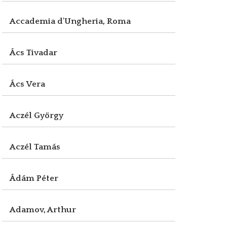
Accademia d'Ungheria, Roma
Ács Tivadar
Ács Vera
Aczél György
Aczél Tamás
Ádám Péter
Adamov, Arthur