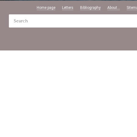
Home page
Letters
Bibliography
About...
Sitem