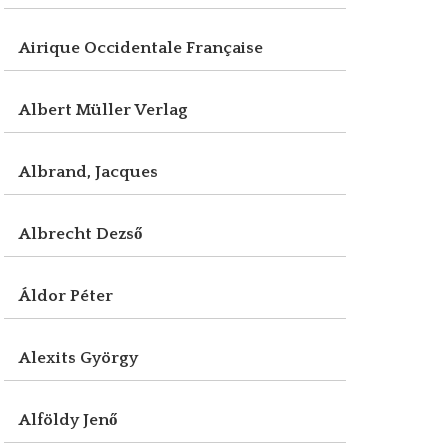
Airique Occidentale Française
Albert Müller Verlag
Albrand, Jacques
Albrecht Dezső
Áldor Péter
Alexits György
Alföldy Jenő