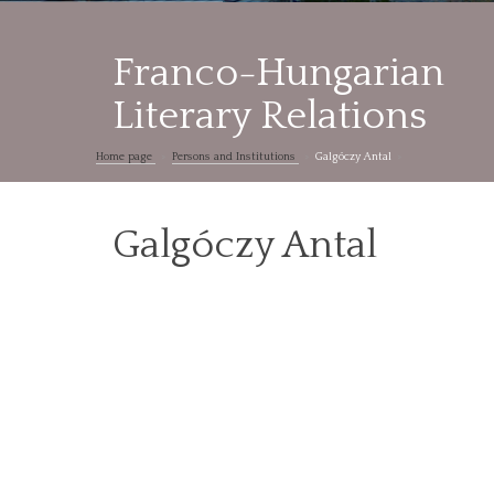
Franco-Hungarian
Literary Relations
Home page
Persons and Institutions
Galgóczy Antal
Galgóczy Antal