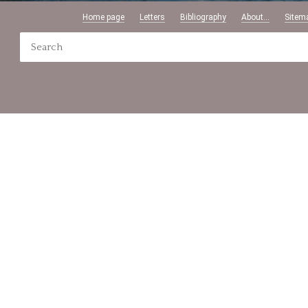
Home page
Letters
Bibliography
About...
Sitem