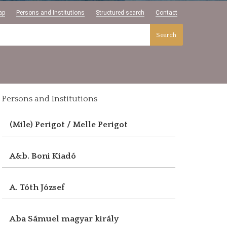
ap
Persons and Institutions
Structured search
Contact
Search
Persons and Institutions
(Mile) Perigot / Melle Perigot
A&b. Boni Kiadó
A. Tóth József
Aba Sámuel magyar király