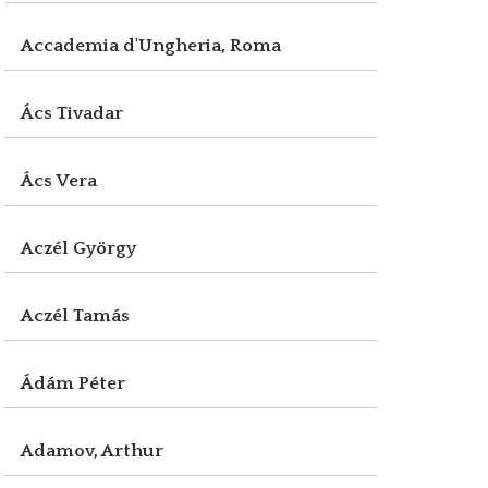
Accademia d'Ungheria, Roma
Ács Tivadar
Ács Vera
Aczél György
Aczél Tamás
Ádám Péter
Adamov, Arthur