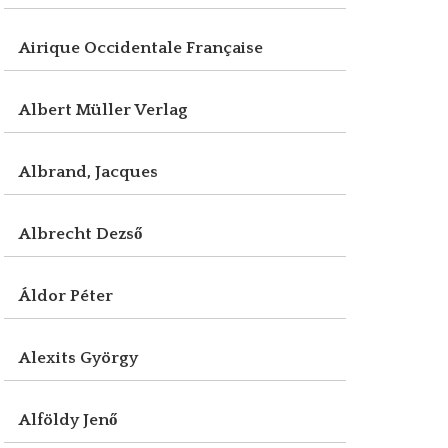
Airique Occidentale Française
Albert Müller Verlag
Albrand, Jacques
Albrecht Dezső
Áldor Péter
Alexits György
Alföldy Jenő