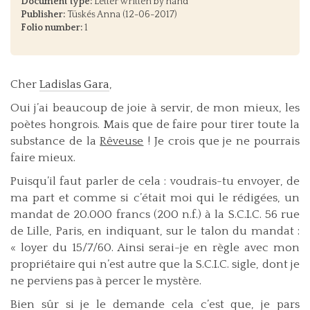
Document type:
Letter written by hand
Publisher:
Tüskés Anna (12-06-2017)
Folio number:
1
Cher
Ladislas Gara
,
Oui j’ai beaucoup de joie à servir, de mon mieux, les
poètes hongrois. Mais que de faire pour tirer toute la
substance de la
Rêveuse
! Je crois que je ne pourrais
faire mieux.
Puisqu’il faut parler de cela : voudrais-tu envoyer, de
ma part et comme si c’était moi qui le rédigées, un
mandat de 20.000 francs (200 n.f.) à la S.C.I.C. 56 rue
de Lille, Paris, en indiquant, sur le talon du mandat :
« loyer du 15/7/60. Ainsi serai-je en règle avec mon
propriétaire qui n’est autre que la S.C.I.C. sigle, dont je
ne perviens pas à percer le mystère.
Bien sûr si je le demande cela c’est que, je pars