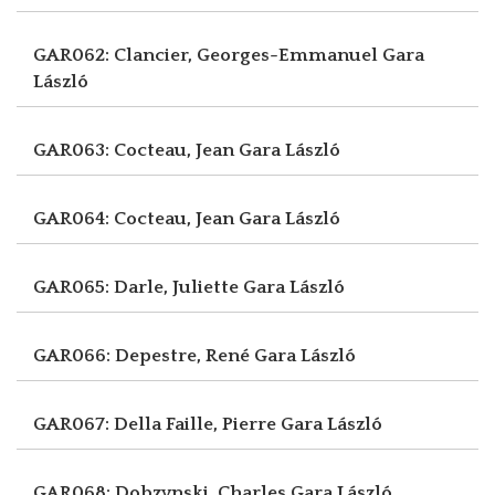
GAR062: Clancier, Georges-Emmanuel
Gara
László
GAR063: Cocteau, Jean
Gara László
GAR064: Cocteau, Jean
Gara László
GAR065: Darle, Juliette
Gara László
GAR066: Depestre, René
Gara László
GAR067: Della Faille, Pierre
Gara László
GAR068: Dobzynski, Charles
Gara László