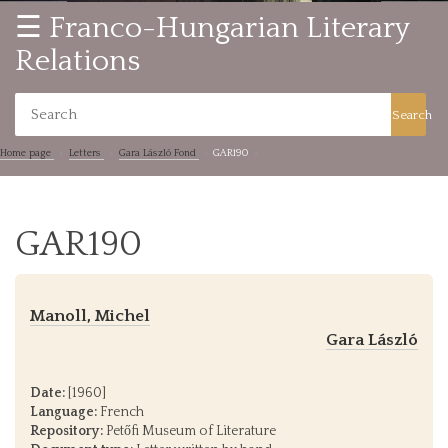
☰ Franco-Hungarian Literary
Relations
Search
Home page
Letters
Gara László Fond
GAR190
GAR190
Manoll, Michel
Gara László
Date:
[1960]
Language:
French
Repository:
Petőfi Museum of Literature