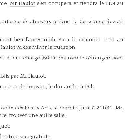
ême.
Mr Haulot
s’en occupera et tiendra le PEN au
mportance des travaux prévus. La 3è séance devrait
rait lieu l’après-midi. Pour le déjeuner : soit au
Haulot
va examiner la question.
st à leur charge (50 Fr environ) les étrangers sont
ablis par
Mr Haulot
.
au retour de Louvain, le dimanche à 18 h.
otonde des Beaux Arts, le mardi 4 juin, à 20h30.
Mr.
ibre, trouver une autre salle.
quet
.
l’entrée sera gratuite.