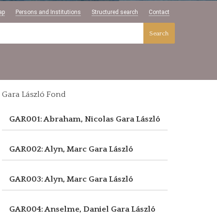
ap
Persons and Institutions
Structured search
Contact
Search
Gara László Fond
GAR001: Abraham, Nicolas
Gara László
GAR002: Alyn, Marc
Gara László
GAR003: Alyn, Marc
Gara László
GAR004: Anselme, Daniel
Gara László