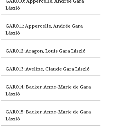
GAR010: Appercelle, Andrée
Gara
László
GAR011: Appercelle, Andrée
Gara
László
GAR012: Aragon, Louis
Gara László
GAR013: Aveline, Claude
Gara László
GAR014: Backer, Anne-Marie de
Gara
László
GAR015: Backer, Anne-Marie de
Gara
László