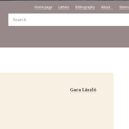
Home page
Letters
Bibliography
About...
Sitem
Gara László