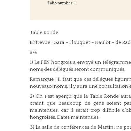
Folio number:
1
Table Ronde
Entrevue :
Gara
–
Flouquet
–
Haulot
–
de Rad
9/4
1) Le
PEN hongrois
a envoyé un télégramme d’
noms des délégués seront communiqués.
Remarque : il faut que ces délégués figurent
nouveaux noms, il y aura une consultation ent
2) On s’est aperçu que la Table Ronde aura
craint que beaucoup de gens soient par
maintenues, car il serait trop difficile d
hongroises. Dates maintenues.
3) La salle de conférences de Martini ne pou