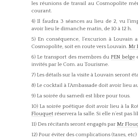
les réunions de travail au Cosmopolite m
courant.
4) Il faudra 3 séances au lieu de 2, vu l’i
avoir lieu le dimanche matin, de 10 à 12 h.
5) En conséquence, l’excurion à Louvain au
Cosmopolite, soit en route vers Louvain.
Mr 
6) Le transport des membres du
PEN belge
e
invités par le Com. au Tourisme.
7) Les détails sur la visite à Louvain seront ét
8) Le cocktail à l’Ambassade doit avoir lieu 
9) La soirée du samedi est libre pour tous.
10) La soirée poétique doit avoir lieu à la R
Flouquet
réservera la salle. Si elle n’est pas l
11) Des récitants seront engagés par
Mr Flou
12) Pour éviter des complications (taxes, etc) 