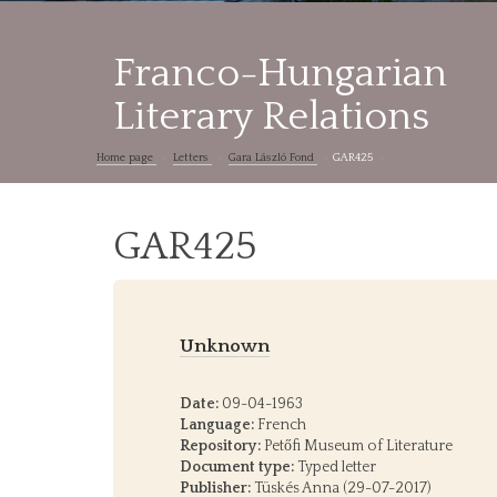
Franco-Hungarian
Literary Relations
Home page
Letters
Gara László Fond
GAR425
GAR425
Unknown
Date:
09-04-1963
Language:
French
Repository:
Petőfi Museum of Literature
Document type:
Typed letter
Publisher:
Tüskés Anna (29-07-2017)