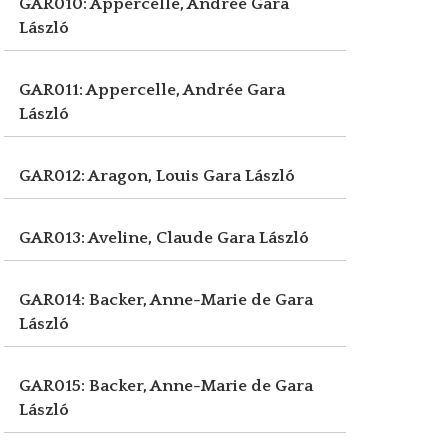
GAR010: Appercelle, Andrée
Gara
László
GAR011: Appercelle, Andrée
Gara
László
GAR012: Aragon, Louis
Gara László
GAR013: Aveline, Claude
Gara László
GAR014: Backer, Anne-Marie de
Gara
László
GAR015: Backer, Anne-Marie de
Gara
László