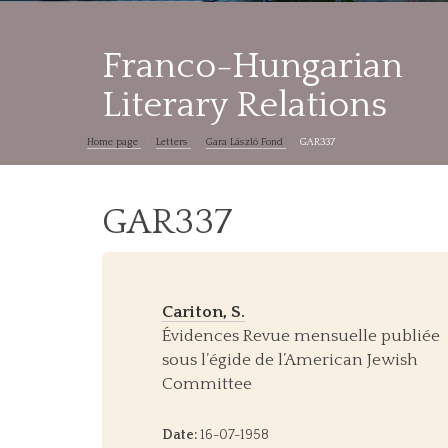
Franco-Hungarian
Literary Relations
Home page
Letters
Gara László Fond
GAR337
GAR337
Cariton, S.
Évidences Revue mensuelle publiée
sous l’égide de l’American Jewish
Committee
Date:
16-07-1958