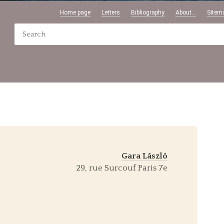
Home page
Letters
Bibliography
About...
Sitem
Gara László
29, rue Surcouf Paris 7e