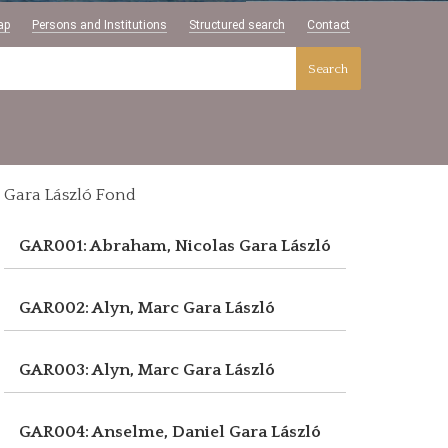
ap
Persons and Institutions
Structured search
Contact
Search
Gara László Fond
GAR001: Abraham, Nicolas
Gara László
GAR002: Alyn, Marc
Gara László
GAR003: Alyn, Marc
Gara László
GAR004: Anselme, Daniel
Gara László