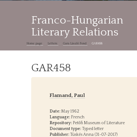
Franco-Hungarian
Literary Relations
Home page
Letters
Gara László Fond
GAR458
GAR458
Flamand, Paul
Date:
May 1962
Language:
French
Repository:
Petőfi Museum of Literature
Document type:
Typed letter
Publisher:
Tüskés Anna (31-07-2017)