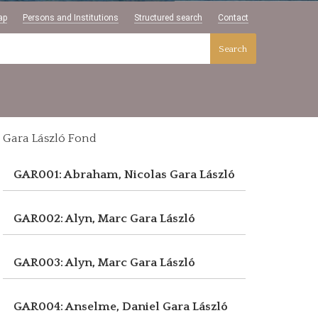
ap
Persons and Institutions
Structured search
Contact
Search
Gara László Fond
GAR001: Abraham, Nicolas
Gara László
GAR002: Alyn, Marc
Gara László
GAR003: Alyn, Marc
Gara László
GAR004: Anselme, Daniel
Gara László