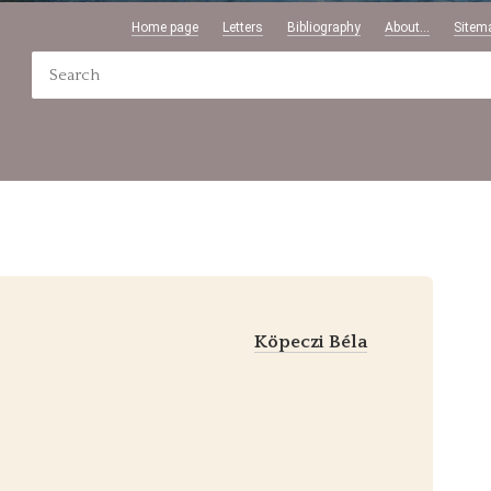
Home page
Letters
Bibliography
About...
Sitem
Köpeczi Béla