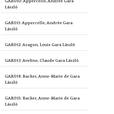
GAR010: Appercelle, Andrée
Gara
László
GAR011: Appercelle, Andrée
Gara
László
GAR012: Aragon, Louis
Gara László
GAR013: Aveline, Claude
Gara László
GAR014: Backer, Anne-Marie de
Gara
László
GAR015: Backer, Anne-Marie de
Gara
László