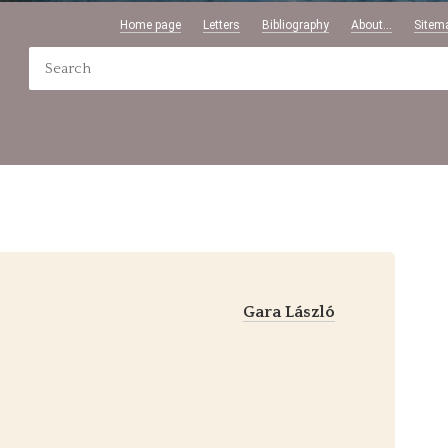
Home page
Letters
Bibliography
About...
Sitem
Gara László