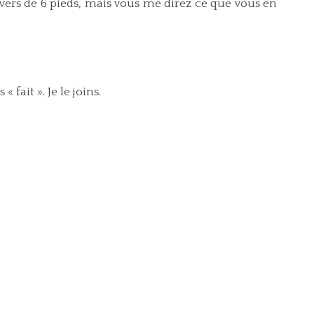
x vers de 6 pieds, mais vous me direz ce que vous en
« fait ». Je le joins.