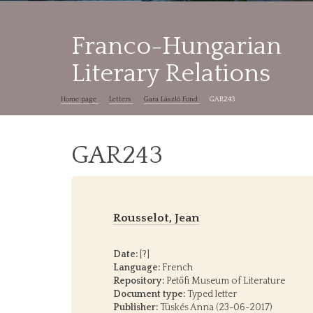
Franco-Hungarian
Literary Relations
Home page
Letters
Gara László Fond
GAR243
GAR243
Rousselot, Jean
Date:
[?]
Language:
French
Repository:
Petőfi Museum of Literature
Document type:
Typed letter
Publisher:
Tüskés Anna (23-06-2017)