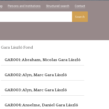
ap
Persons and Institutions
Structured search
Contact
Search
Gara László Fond
GAR001: Abraham, Nicolas
Gara László
GAR002: Alyn, Marc
Gara László
GAR003: Alyn, Marc
Gara László
GAR004: Anselme, Daniel
Gara László