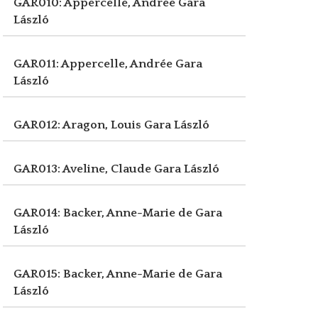
GAR010: Appercelle, Andrée
Gara
László
GAR011: Appercelle, Andrée
Gara
László
GAR012: Aragon, Louis
Gara László
GAR013: Aveline, Claude
Gara László
GAR014: Backer, Anne-Marie de
Gara
László
GAR015: Backer, Anne-Marie de
Gara
László