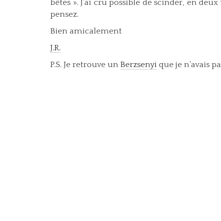
bêtes ». J’ai cru possible de scinder, en deu
pensez.
Bien amicalement
J.R.
P.S. Je retrouve un
Berzsenyi
que je n’avais pas 