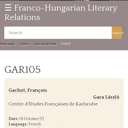
☰ Franco-Hungarian Literary
Relations
Search
Home page
Letters
Gara László Fond
GAR105
GAR105
Gachot, François
Gara László
Centre d’Etudes Françaises de Karlsruhe
Date:
19 October [?]
Language:
French