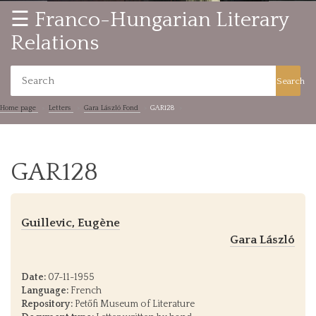
☰ Franco-Hungarian Literary
Relations
Search
Home page
Letters
Gara László Fond
GAR128
GAR128
Guillevic, Eugène
Gara László
Date:
07-11-1955
Language:
French
Repository:
Petőfi Museum of Literature