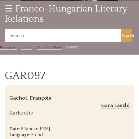
☰ Franco-Hungarian Literary
Relations
Search
Home page
Letters
Gara László Fond
GAR097
GAR097
Gachot, François
Gara László
Karlsruhe
Date:
8 Januar [1966]
Language:
French