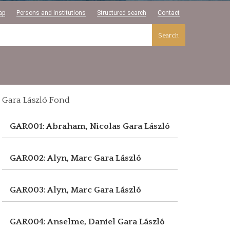
ap
Persons and Institutions
Structured search
Contact
Search
Gara László Fond
GAR001: Abraham, Nicolas
Gara László
GAR002: Alyn, Marc
Gara László
GAR003: Alyn, Marc
Gara László
GAR004: Anselme, Daniel
Gara László