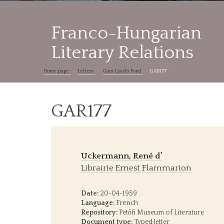
Franco-Hungarian
Literary Relations
Home page
Letters
Gara László Fond
GAR177
GAR177
Uckermann, René d’
Librairie Ernest Flammarion
Date:
20-04-1959
Language:
French
Repository:
Petőfi Museum of Literature
Document type:
Typed letter