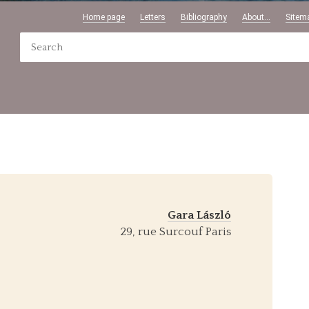
Home page
Letters
Bibliography
About...
Sitem
Gara László
29, rue Surcouf Paris