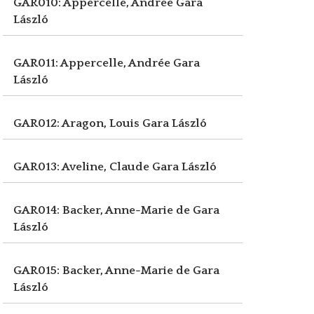
GAR010: Appercelle, Andrée
Gara
László
GAR011: Appercelle, Andrée
Gara
László
GAR012: Aragon, Louis
Gara László
GAR013: Aveline, Claude
Gara László
GAR014: Backer, Anne-Marie de
Gara
László
GAR015: Backer, Anne-Marie de
Gara
László