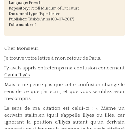
Language:
French
Repository:
Petőfi Museum of Literature
Document type:
Typed letter
Publisher:
Tüskés Anna (09-07-2017)
Folio number:
1
Cher Monsieur,
Je trouve votre lettre à mon retour de Paris.
J’y avais appris entretemps ma confusion concernant
Gyula Illyés
.
Mais je ne pense pas que cette confusion change le
sens de ce que j’ai écrit, et que vous semblez avoir
mécompris.
Le sens de ma citation est celui-ci : « Même un
écrivain stalinien (qu’il s’appelle
Illyés
ou Illés, car
ignorant la position d’
Illyés
autant qu’un écrivain
hongrois peut ignorer la mienne, je lui avais attribué