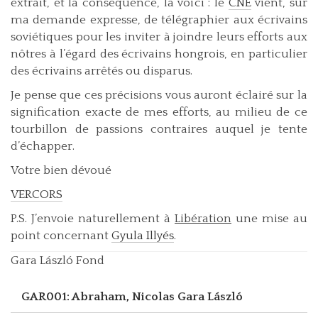
extrait, et la conséquence, la voici : le
CNE
vient, sur
ma demande expresse, de télégraphier aux écrivains
soviétiques pour les inviter à joindre leurs efforts aux
nôtres à l’égard des écrivains hongrois, en particulier
des écrivains arrêtés ou disparus.
Je pense que ces précisions vous auront éclairé sur la
signification exacte de mes efforts, au milieu de ce
tourbillon de passions contraires auquel je tente
d’échapper.
Votre bien dévoué
VERCORS
P.S. J’envoie naturellement à
Libération
une mise au
point concernant
Gyula Illyés
.
Gara László Fond
GAR001: Abraham, Nicolas
Gara László