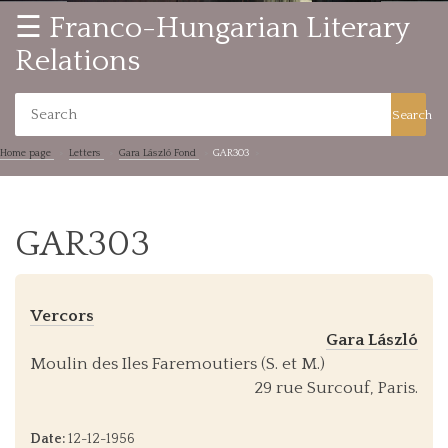
☰ Franco-Hungarian Literary
Relations
Search
Home page
Letters
Gara László Fond
GAR303
GAR303
Vercors
Gara László
Moulin des Iles Faremoutiers (S. et M.)
29 rue Surcouf, Paris.
Date:
12-12-1956