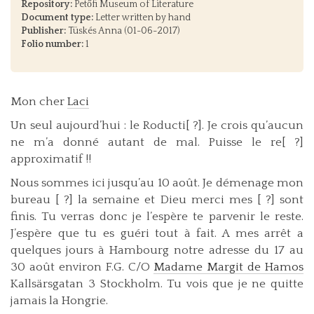
Repository:
Petőfi Museum of Literature
Document type:
Letter written by hand
Publisher:
Tüskés Anna (01-06-2017)
Folio number:
1
Mon cher
Laci
Un seul aujourd’hui : le Roducti[ ?]. Je crois qu’aucun
ne m’a donné autant de mal. Puisse le re[ ?]
approximatif !!
Nous sommes ici jusqu’au 10 août. Je démenage mon
bureau [ ?] la semaine et Dieu merci mes [ ?] sont
finis. Tu verras donc je l’espère te parvenir le reste.
J’espère que tu es guéri tout à fait. A mes arrêt a
quelques jours à Hambourg notre adresse du 17 au
30 août environ F.G. C/O
Madame Margit de Hamos
Kallsärsgatan 3 Stockholm. Tu vois que je ne quitte
jamais la Hongrie.