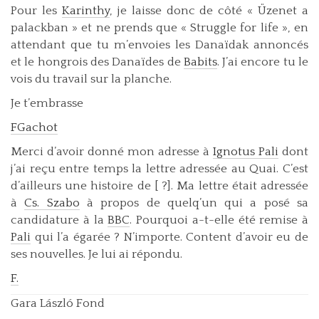
Pour les
Karinthy
, je laisse donc de côté « Üzenet a
palackban » et ne prends que « Struggle for life », en
attendant que tu m’envoies les Danaïdak annoncés
et le hongrois des Danaïdes de
Babits
. J’ai encore tu le
vois du travail sur la planche.
Je t’embrasse
FGachot
Merci d’avoir donné mon adresse à
Ignotus Pali
dont
j’ai reçu entre temps la lettre adressée au Quai. C’est
d’ailleurs une histoire de [ ?]. Ma lettre était adressée
à
Cs. Szabo
à propos de quelq’un qui a posé sa
candidature à la
BBC
. Pourquoi a-t-elle été remise à
Pali
qui l’a égarée ? N’importe. Content d’avoir eu de
ses nouvelles. Je lui ai répondu.
F.
Gara László Fond