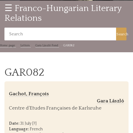
☰ Franco-Hungarian Literary
Relations
Search
Home page
Letters
Gara László Fond
GAR082
GAR082
Gachot, François
Gara László
Centre d’Etudes Françaises de Karlsruhe
Date:
31 July [?]
Language:
French