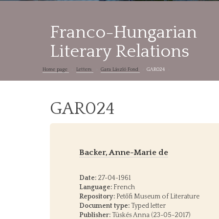
Franco-Hungarian
Literary Relations
Home page
Letters
Gara László Fond
GAR024
GAR024
Backer, Anne-Marie de
Date:
27-04-1961
Language:
French
Repository:
Petőfi Museum of Literature
Document type:
Typed letter
Publisher:
Tüskés Anna (23-05-2017)