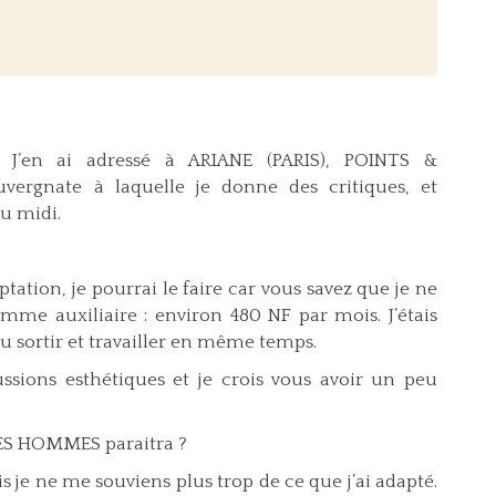
. J’en ai adressé à ARIANE (PARIS), POINTS &
ergnate à laquelle je donne des critiques, et
du midi.
tation, je pourrai le faire car vous savez que je ne
omme auxiliaire : environ 480 NF par mois. J’étais
i pu sortir et travailler en même temps.
ssions esthétiques et je crois vous avoir un peu
DES HOMMES paraitra ?
s je ne me souviens plus trop de ce que j’ai adapté.