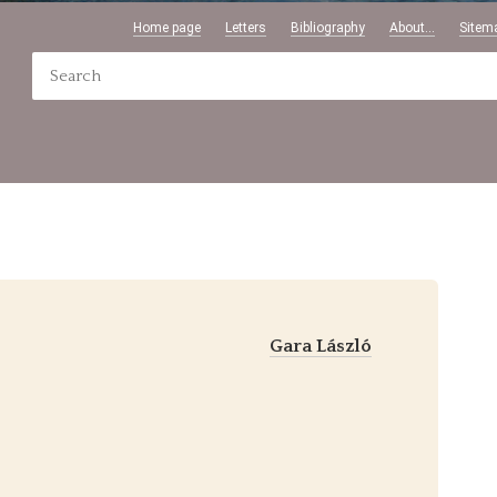
Home page
Letters
Bibliography
About...
Sitem
Gara László