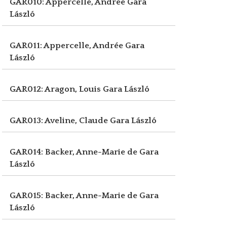
GAR010: Appercelle, Andrée
Gara
László
GAR011: Appercelle, Andrée
Gara
László
GAR012: Aragon, Louis
Gara László
GAR013: Aveline, Claude
Gara László
GAR014: Backer, Anne-Marie de
Gara
László
GAR015: Backer, Anne-Marie de
Gara
László