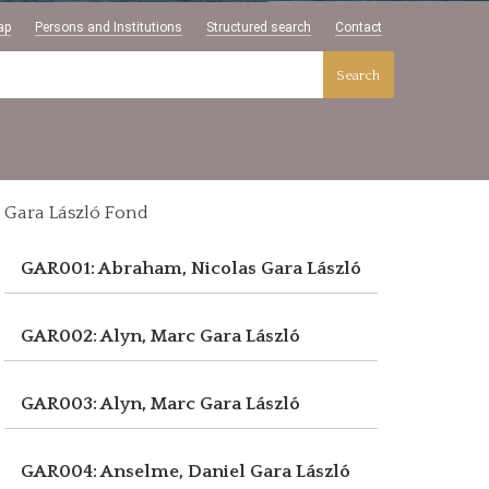
ap
Persons and Institutions
Structured search
Contact
Search
Gara László Fond
GAR001: Abraham, Nicolas
Gara László
GAR002: Alyn, Marc
Gara László
GAR003: Alyn, Marc
Gara László
GAR004: Anselme, Daniel
Gara László