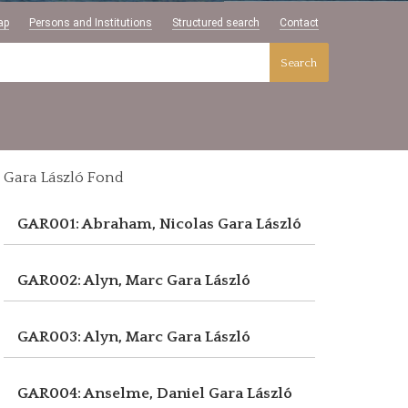
ap
Persons and Institutions
Structured search
Contact
Search
Gara László Fond
GAR001: Abraham, Nicolas
Gara László
GAR002: Alyn, Marc
Gara László
GAR003: Alyn, Marc
Gara László
GAR004: Anselme, Daniel
Gara László