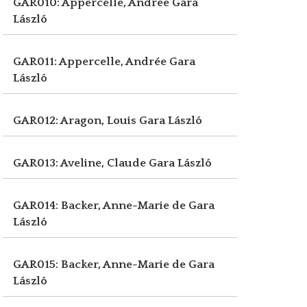
GAR010: Appercelle, Andrée
Gara
László
GAR011: Appercelle, Andrée
Gara
László
GAR012: Aragon, Louis
Gara László
GAR013: Aveline, Claude
Gara László
GAR014: Backer, Anne-Marie de
Gara
László
GAR015: Backer, Anne-Marie de
Gara
László