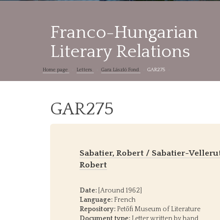
Franco-Hungarian
Literary Relations
Home page
Letters
Gara László Fond
GAR275
GAR275
Sabatier, Robert / Sabatier-Velleru
Robert
Date:
[Around 1962]
Language:
French
Repository:
Petőfi Museum of Literature
Document type:
Letter written by hand