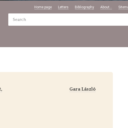
Home page
Letters
Bibliography
About...
Sitem
t,
Gara László